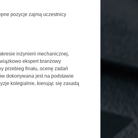
tępne pozycje zajmą uczestnicy
resie inżynierii mechanicznej,
bowiązkowo ekspert branżowy
 przebieg finału, ocenę zadań
ków dokonywana jest na podstawie
zje kolegialnie, kierując się zasadą