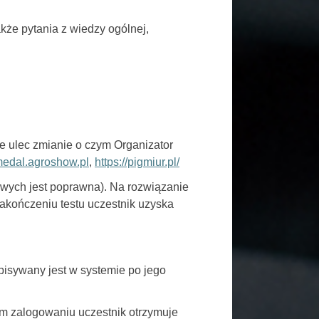
kże pytania z wiedzy ogólnej,
e ulec zmianie o czym Organizator
medal.agroshow.pl
,
https://pigmiur.pl/
iwych jest poprawna). Na rozwiązanie
zakończeniu testu uczestnik uzyska
pisywany jest w systemie po jego
ym zalogowaniu uczestnik otrzymuje