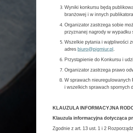
Wyniki konkursu będą publikowan
branżowej i w innych publikator
Organizator zastrzega sobie moż
przyznanej nagrody w wypadku 
Wszelkie pytania i wątpliwości
adres
biuro@pigmiur.pl
.
Przystąpienie do Konkursu i udzi
Organizator zastrzega prawo odw
W sprawach nieuregulowanych R
i wszelkich sprawach spornych 
KLAUZULA INFORMACYJNA ROD
Klauzula informacyjna dotycząca 
Zgodnie z art. 13 ust. 1 i 2 Rozporzą