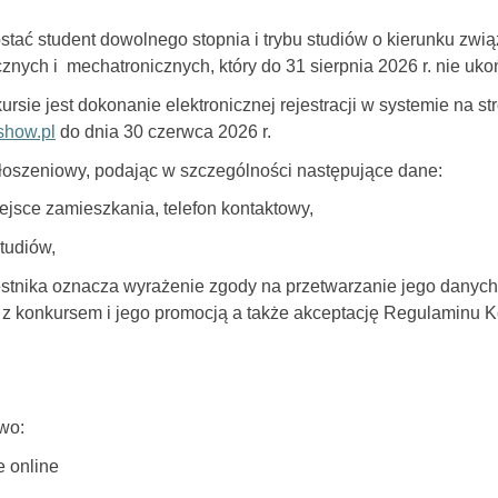
ać student dowolnego stopnia i trybu studiów o kierunku związ
ych i mechatronicznych, który do 31 sierpnia 2026 r. nie ukoń
sie jest dokonanie elektronicznej rejestracji w systemie na st
show.pl
do dnia 30 czerwca 2026 r.
głoszeniowy, podając w szczególności następujące dane:
iejsce zamieszkania, telefon kontaktowy,
tudiów,
zestnika oznacza wyrażenie zgody na przetwarzanie jego danyc
z konkursem i jego promocją a także akceptację Regulaminu K
wo:
e online