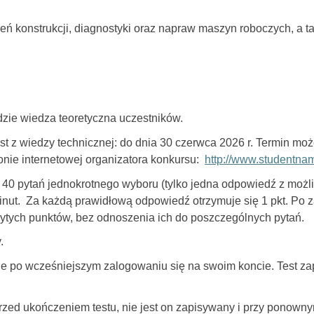
 konstrukcji, diagnostyki oraz napraw maszyn roboczych, a ta
dzie wiedza teoretyczna uczestników.
t z wiedzy technicznej: do dnia 30 czerwca 2026 r. Termin moż
onie internetowej organizatora konkursu:
http://www.studentna
 40 pytań jednokrotnego wyboru (tylko jedna odpowiedź z możl
minut. Za każdą prawidłową odpowiedź otrzymuje się 1 pkt. Po 
obytych punktów, bez odnoszenia ich do poszczególnych pytań.
.
ine po wcześniejszym zalogowaniu się na swoim koncie. Test za
zed ukończeniem testu, nie jest on zapisywany i przy ponown