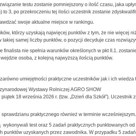
wiązanie testu zostanie pomniejszony o ilość czasu, jaka upłyn
to 3, po przekroczeniu tej ilości uczestnik zostanie zdyskwalif
awdzać swoje aktualne miejsce w rankingu.
ów, którzy uzyskają najwięcej punktów z tym, że nie więcej niż
w takiej samej liczby punktów, o pozycji decyduje czas rozwiąz
że finalista nie spełnia warunków określonych w pkt II.1. zostan
 wejdzie osoba, z kolejną najwyższą ilością punktów.
arówno umiejętności praktyczne uczestników jak i ich wiedza 
ędzynarodowej Wystawy Rolniczej AGRO SHOW
iątek 18 września 2026 r. (tzw. „Dzień dla Szkół”). Uczestnik 
 sprawdzianu praktycznego również w terminie wcześniejszym.
ą wykonywali test oraz 5 zadań praktycznych punktowanych od
h punktów uzyskanych przez zawodnika. W przypadku 5 zadań 