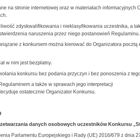
e na stronie internetowej oraz w materiałach informacyjnych O
ach.
liwość zdyskwalifikowania i nieklasyfikowania uczestnika, a ta
stwierdzenia naruszenia przez niego postanowień Regulaminu.
 związane z konkursem można kierować do Organizatora pocztą 
ał w nim jest bezpłatny.
ołania konkursu bez podania przyczyn i bez ponoszenia z tego
egulaminem a także w sprawach jego interpretacji
decyduje ostatecznie Organizator Konkursu.
O
przetwarzania danych osobowych uczestników Konkursu „S
dzenia Parlamentu Europejskiego i Rady (UE) 2016/679 z dnia 2