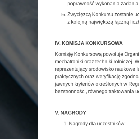
poprawność wykonania zadania 
Zwycięzcą Konkursu zostanie ucz
z kolejną największą łączną lic
IV. KOMISJA KONKURSOWA
Komisję Konkursową powołuje Organiz
mechatroniki oraz techniki rolniczej
reprezentujący środowisko naukowe l
praktycznych oraz weryfikację zgodn
jawnych kryteriów określonych w Regul
bezstronności, równego traktowania u
V. NAGRODY
1. Nagrody dla uczestników: