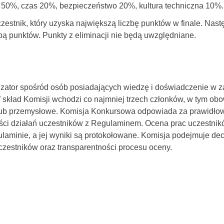
50%, czas 20%, bezpieczeństwo 20%, kultura techniczna 10%.
estnik, który uzyska największą liczbę punktów w finale. Nas
zbą punktów. Punkty z eliminacji nie będą uwzględniane.
ator spośród osób posiadających wiedzę i doświadczenie w zak
. W skład Komisji wchodzi co najmniej trzech członków, w tym o
ub przemysłowe. Komisja Konkursowa odpowiada za prawidłowy
ości działań uczestników z Regulaminem. Ocena prac uczestni
aminie, a jej wyniki są protokołowane. Komisja podejmuje decy
czestników oraz transparentności procesu oceny.