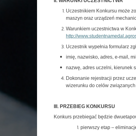
II. WARUNKI UCZESTNICTWA
Uczestnikiem Konkursu może zost
maszyn oraz urządzeń mechaniczn
Warunkiem uczestnictwa w Konkur
http://www.studentnamedal.agro
Uczestnik wypełnia formularz z
imię, nazwisko, adres, e-mail, m
nazwę, adres uczelni, kierunek s
Dokonanie rejestracji przez uc
wizerunku do celów związanych 
III. PRZEBIEG KONKURSU
Konkurs przebiegać będzie dwuetapo
pierwszy etap – eliminacj